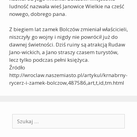
ludność nazwała wieś Janowice Wielkie na cześć
nowego, dobrego pana.
Z biegiem lat zamek Bolczów zmieniał właścicieli,
niszczyły go wojny i nigdy nie powrócił już do
dawnej świetności. Dziś ruiny są atrakcją Rudaw
Jano-wickich, a Jano straszy czasem turystów,
lecz tylko podczas pełni księżyca.
Źródło
http://wroclaw.naszemiasto.pl/artykul/krnabrny-
rycerz-i-zamek-bolczow,487586,art,t,id,tm.html
Szukaj: