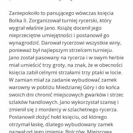
Zaniepokoiło to panującego wówczas księcia
Bolka II. Zorganizował turniej rycerski, który
wygrał właśnie Jano. Książę docenił jego
nieprzeciętne umiejętności i postanowił go
wynagrodzić. Darował rycerzowi wszystkie winy,
ponieważ był najlepszym strzelcem turnieju.
Jano został pasowany na rycerza i w swym herbie
miał umieścić trzy groty, na znak, że w obecności
księcia zabił celnymi strzałami trzy ptaki w locie.
W zamian miał za zadanie wybudować zamek
warowny w pobliżu Miedzianej Góry i do końca
swoich dni chronić miejscowych gwarków i strzec
szlaków handlowych. Jano wykorzystał szansę i
zmienił się z mordercy w szlachetnego rycerza.
Postanowił złożyć hołd księciu, od którego
otrzymał łaskę, dlatego wybudowany zamek
nazwał od jego imienia: Bolczów. Miejscowa