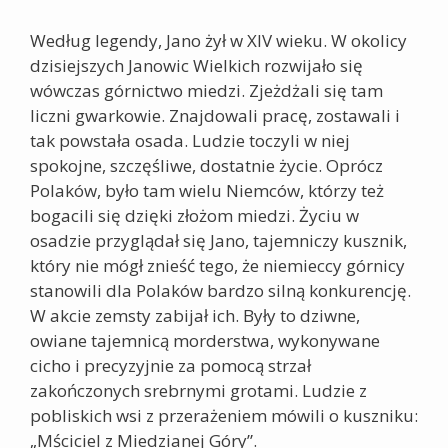
Według legendy, Jano żył w XIV wieku. W okolicy
dzisiejszych Janowic Wielkich rozwijało się
wówczas górnictwo miedzi. Zjeżdżali się tam
liczni gwarkowie. Znajdowali pracę, zostawali i
tak powstała osada. Ludzie toczyli w niej
spokojne, szczęśliwe, dostatnie życie. Oprócz
Polaków, było tam wielu Niemców, którzy też
bogacili się dzięki złożom miedzi. Życiu w
osadzie przyglądał się Jano, tajemniczy kusznik,
który nie mógł znieść tego, że niemieccy górnicy
stanowili dla Polaków bardzo silną konkurencję.
W akcie zemsty zabijał ich. Były to dziwne,
owiane tajemnicą morderstwa, wykonywane
cicho i precyzyjnie za pomocą strzał
zakończonych srebrnymi grotami. Ludzie z
pobliskich wsi z przerażeniem mówili o kuszniku:
„Mściciel z Miedzianej Góry”.