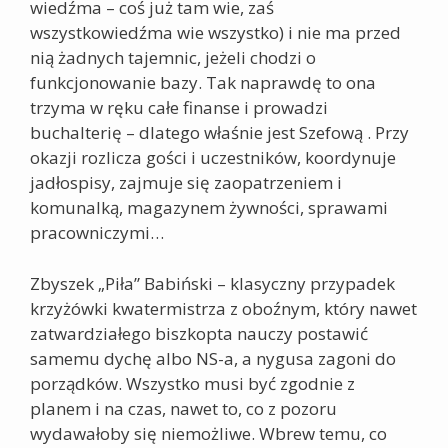
wiedźma – coś już tam wie, zaś
wszystkowiedźma wie wszystko) i nie ma przed
nią żadnych tajemnic, jeżeli chodzi o
funkcjonowanie bazy. Tak naprawdę to ona
trzyma w ręku całe finanse i prowadzi
buchalterię – dlatego właśnie jest Szefową . Przy
okazji rozlicza gości i uczestników, koordynuje
jadłospisy, zajmuje się zaopatrzeniem i
komunalką, magazynem żywności, sprawami
pracowniczymi…
Zbyszek „Piła” Babiński – klasyczny przypadek
krzyżówki kwatermistrza z oboźnym, który nawet
zatwardziałego biszkopta nauczy postawić
samemu dychę albo NS-a, a nygusa zagoni do
porządków. Wszystko musi być zgodnie z
planem i na czas, nawet to, co z pozoru
wydawałoby się niemożliwe. Wbrew temu, co