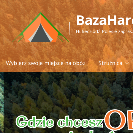
Przejdź
do
BazaHar
treści
Hufiec Łódź-Polesie zapras
Wybierz swoje miejsce na obóz:
Strużnica