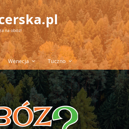
cerska.pl
za na obóz!
Wenecja
Tuczno