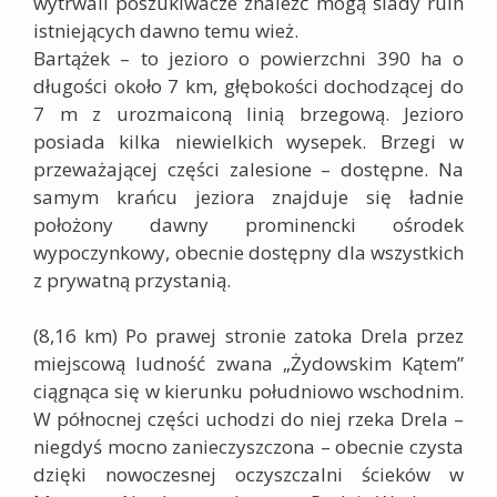
wytrwali poszukiwacze znaleźć mogą ślady ruin
istniejących dawno temu wież.
Bartążek – to jezioro o powierzchni 390 ha o
długości około 7 km, głębokości dochodzącej do
7 m z urozmaiconą linią brzegową. Jezioro
posiada kilka niewielkich wysepek. Brzegi w
przeważającej części zalesione – dostępne. Na
samym krańcu jeziora znajduje się ładnie
położony dawny prominencki ośrodek
wypoczynkowy, obecnie dostępny dla wszystkich
z prywatną przystanią.
(8,16 km)
Po prawej stronie zatoka Drela przez
miejscową ludność zwana „Żydowskim Kątem”
ciągnąca się w kierunku południowo wschodnim.
W północnej części uchodzi do niej rzeka Drela –
niegdyś mocno zanieczyszczona – obecnie czysta
dzięki nowoczesnej oczyszczalni ścieków w