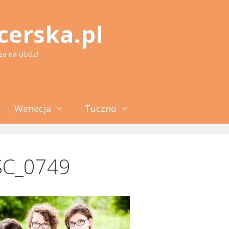
cerska.pl
za na obóz!
Wenecja
Tuczno
C_0749